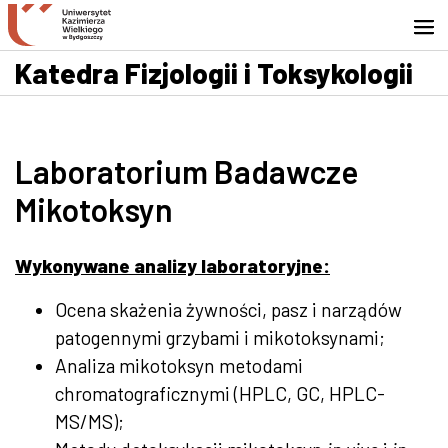
Przejdź do wyszukiwarki
Przejdź do treści
Przejdź do stopki - Kontakt
Katedra Fizjologii i Toksykologii
Laboratorium Badawcze
Mikotoksyn
Wykonywane analizy laboratoryjne:
Ocena skażenia żywności, pasz i narządów
patogennymi grzybami i mikotoksynami;
Analiza mikotoksyn metodami
chromatograficznymi (HPLC, GC, HPLC-
MS/MS);