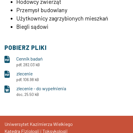
Hodowcy zwierząt
Przemysł budowlany
Użytkownicy zagrzybionych mieszkań
Biegli sądowi
POBIERZ PLIKI
Cennik badań
pdf, 282.03 kB
zlecenie
pdf, 106.98 kB
zlecenie - do wypełnienia
doc, 25.50 kB
Uniwersytet Kazimierza Wielkiego
Katedra Fizjologii i Toksykologii