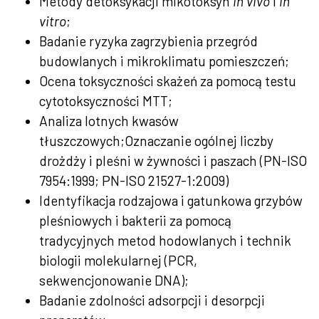
Metody detoksykacji mikotoksyn
in vivo
i
in
vitro
;
Badanie ryzyka zagrzybienia przegród
budowlanych i mikroklimatu pomieszczeń;
Ocena toksyczności skażeń za pomocą testu
cytotoksyczności MTT;
Analiza lotnych kwasów
tłuszczowych;Oznaczanie ogólnej liczby
drożdży i pleśni w żywności i paszach (PN-ISO
7954:1999; PN-ISO 21527-1:2009)
Identyfikacja rodzajowa i gatunkowa grzybów
pleśniowych i bakterii za pomocą
tradycyjnych metod hodowlanych i technik
biologii molekularnej (PCR,
sekwencjonowanie DNA);
Badanie zdolności adsorpcji i desorpcji